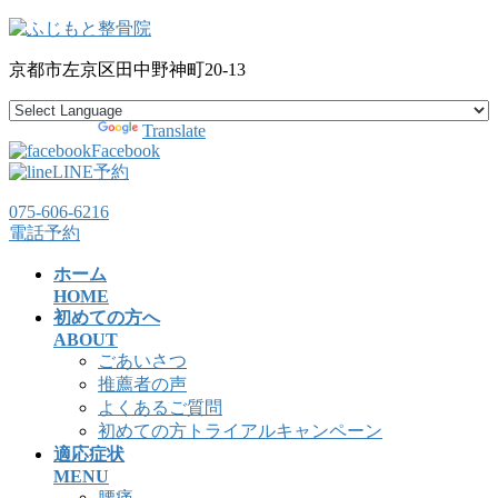
コ
ナ
ン
ビ
京都市左京区田中野神町20-13
テ
ゲ
ン
ー
ツ
シ
Powered by
Translate
へ
ョ
Facebook
ス
ン
LINE予約
キ
に
075-606-6216
ッ
移
電話予約
プ
動
ホーム
HOME
初めての方へ
ABOUT
ごあいさつ
推薦者の声
よくあるご質問
初めての方トライアルキャンペーン
適応症状
MENU
腰痛