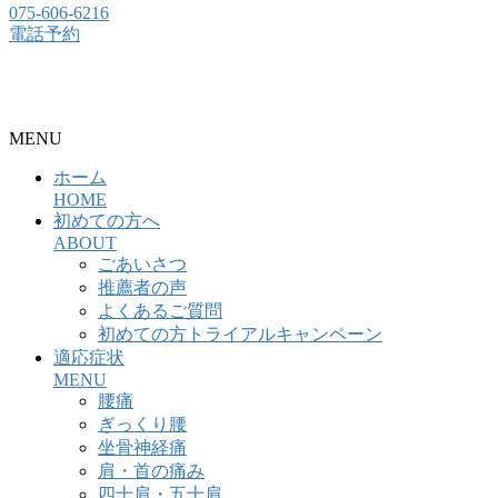
075-606-6216
電話予約
整骨院・接骨院・整体院・治療院のホームページ制作はクリ
ニックエール
MENU
ホーム
HOME
初めての方へ
ABOUT
ごあいさつ
推薦者の声
よくあるご質問
初めての方トライアルキャンペーン
適応症状
MENU
腰痛
ぎっくり腰
坐骨神経痛
肩・首の痛み
四十肩・五十肩