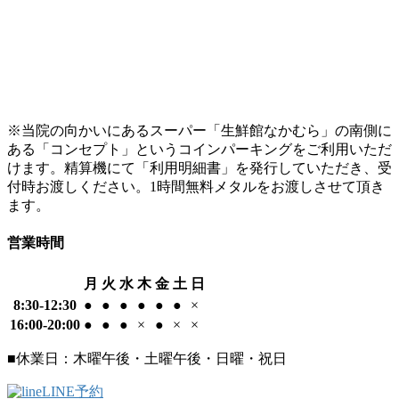
※当院の向かいにあるスーパー「生鮮館なかむら」の南側に
ある「コンセプト」というコインパーキングをご利用いただ
けます。精算機にて「利用明細書」を発行していただき、受
付時お渡しください。1時間無料メタルをお渡しさせて頂き
ます。
営業時間
月
火
水
木
金
土
日
8:30-12:30
●
●
●
●
●
●
×
16:00-20:00
●
●
●
×
●
×
×
■休業日：木曜午後・土曜午後・日曜・祝日
LINE予約