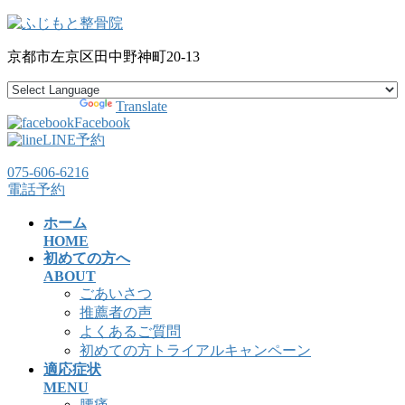
コ
ナ
ン
ビ
京都市左京区田中野神町20-13
テ
ゲ
ン
ー
ツ
シ
Powered by
Translate
へ
ョ
Facebook
ス
ン
LINE予約
キ
に
075-606-6216
ッ
移
電話予約
プ
動
ホーム
HOME
初めての方へ
ABOUT
ごあいさつ
推薦者の声
よくあるご質問
初めての方トライアルキャンペーン
適応症状
MENU
腰痛