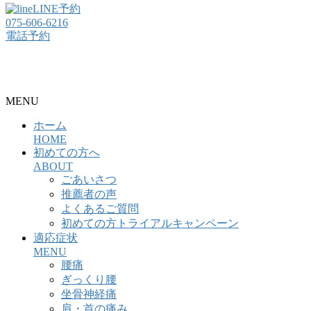
LINE予約
075-606-6216
電話予約
整骨院・接骨院・整体院・治療院のホームページ制作はクリ
ニックエール
MENU
ホーム
HOME
初めての方へ
ABOUT
ごあいさつ
推薦者の声
よくあるご質問
初めての方トライアルキャンペーン
適応症状
MENU
腰痛
ぎっくり腰
坐骨神経痛
肩・首の痛み