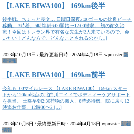
【LAKE BIWA100】 169km後半
後半戦。ちょっと長文… 日曜日深夜2:00ゴールの比良ビーチ
移動。 3時着。5時準備6:00開始〜12:00撤収。 初の耐久治
療！今回はトレラン界で有名な先生が2人来ているので、会
いたい！どんな方で、どんなことされるのか […]
2023年10月19日
/ 最終更新日時 :
2024年4月18日
wpmaster
新
着情報
【LAKE BIWA100】 169km前半
今年も100マイルレース 【LAKE BIWA100】 169km スター
トから120km地点の北白川エイドでボディィーケアサポート
を担当。 土曜早朝2:30荷物の搬入、8時迄待機。院に戻り12
時迄お仕事、12時30〜2 […]
2023年10月6日
/ 最終更新日時 :
2024年4月18日
wpmaster
新着
情報