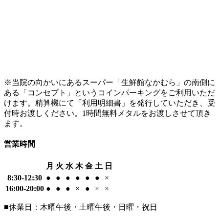
※当院の向かいにあるスーパー「生鮮館なかむら」の南側に
ある「コンセプト」というコインパーキングをご利用いただ
けます。精算機にて「利用明細書」を発行していただき、受
付時お渡しください。1時間無料メタルをお渡しさせて頂き
ます。
営業時間
月
火
水
木
金
土
日
8:30-12:30
●
●
●
●
●
●
×
16:00-20:00
●
●
●
×
●
×
×
■休業日：木曜午後・土曜午後・日曜・祝日