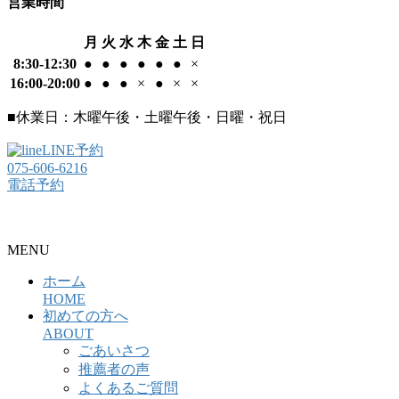
営業時間
月
火
水
木
金
土
日
8:30-12:30
●
●
●
●
●
●
×
16:00-20:00
●
●
●
×
●
×
×
■休業日：木曜午後・土曜午後・日曜・祝日
LINE予約
075-606-6216
電話予約
整骨院・接骨院・整体院・治療院のホームページ制作はクリ
MENU
ホーム
HOME
初めての方へ
ABOUT
ごあいさつ
推薦者の声
よくあるご質問