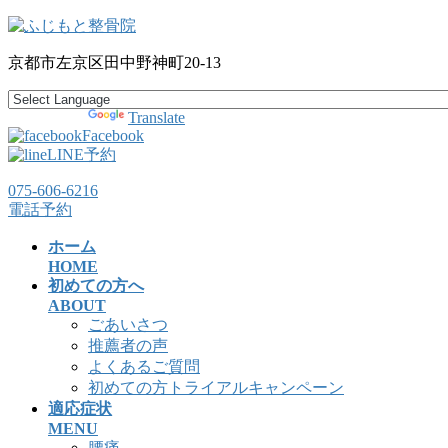
コ
ナ
ン
ビ
京都市左京区田中野神町20-13
テ
ゲ
ン
ー
ツ
シ
Powered by
Translate
へ
ョ
Facebook
ス
ン
LINE予約
キ
に
075-606-6216
ッ
移
電話予約
プ
動
ホーム
HOME
初めての方へ
ABOUT
ごあいさつ
推薦者の声
よくあるご質問
初めての方トライアルキャンペーン
適応症状
MENU
腰痛