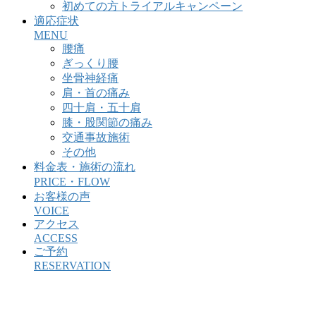
初めての方トライアルキャンペーン
適応症状
MENU
腰痛
ぎっくり腰
坐骨神経痛
肩・首の痛み
四十肩・五十肩
膝・股関節の痛み
交通事故施術
その他
料金表・施術の流れ
PRICE・FLOW
お客様の声
VOICE
アクセス
ACCESS
ご予約
RESERVATION