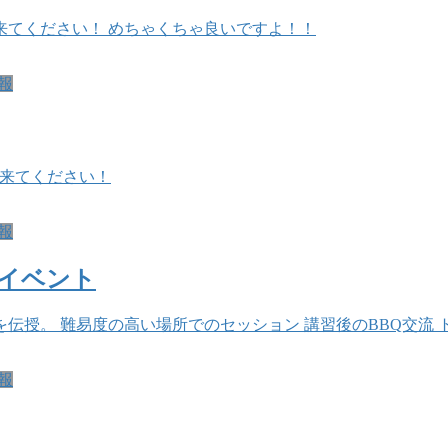
来てください！ めちゃくちゃ良いですよ！！
報
て来てください！
報
イベント
伝授。 難易度の高い場所でのセッション 講習後のBBQ交流 
報