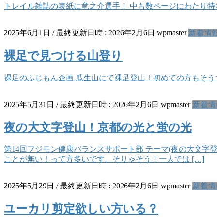
トレイル雑誌の表紙に竜之介選手！ 中も数ページにわたり特
2025年6月1日
/ 最終更新日時 :
2026年2月6日
wpmaster
新着情
裸足で見つける山登り
裸足のふじもん企画 瓜生山にて裸足登山！初めての方もそう
2025年5月31日
/ 最終更新日時 :
2026年2月6日
wpmaster
新着情
夜の大文字登山！京都の光と蛍の光
第14回フジモン健康バランスサポート部 テーマ(夜の大文
ことが無い！って方多いです。そりゃそう！一人では […]
2025年5月29日
/ 最終更新日時 :
2026年2月6日
wpmaster
新着情
ユーカリ剪定欲しい方いる？