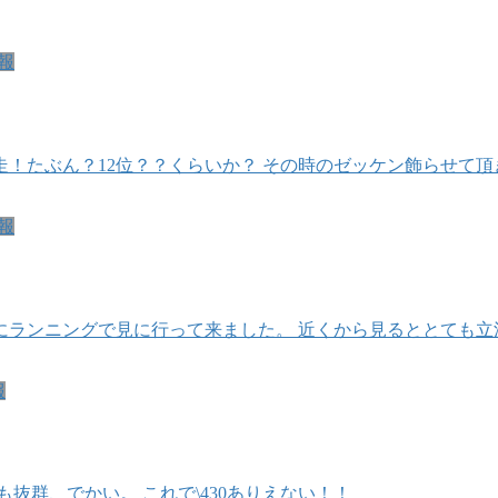
報
！たぶん？12位？？くらいか？ その時のゼッケン飾らせて頂
報
にランニングで見に行って来ました。 近くから見るととても立
報
抜群、でかい。 これで\430ありえない！！