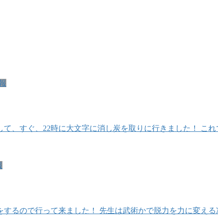
報
了して、すぐ、22時に大文字に消し炭を取りに行きました！ こ
報
をするので行って来ました！ 先生は武術かで脱力を力に変える