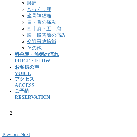
腰痛
ぎっくり腰
坐骨神経痛
肩・首の痛み
四十肩・五十肩
膝・股関節の痛み
交通事故施術
その他
料金表・施術の流れ
PRICE・FLOW
お客様の声
VOICE
アクセス
ACCESS
ご予約
RESERVATION
Previous
Next