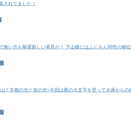
集されてました！
報
で無い方も毎度新しい発見が！ 下山後にはふじもん特性の秘
報
字登山！京都の光と蛍の光) 今回は夜の大文字を登って火床から
報