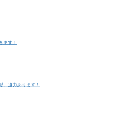
きます！
派。迫力あります！