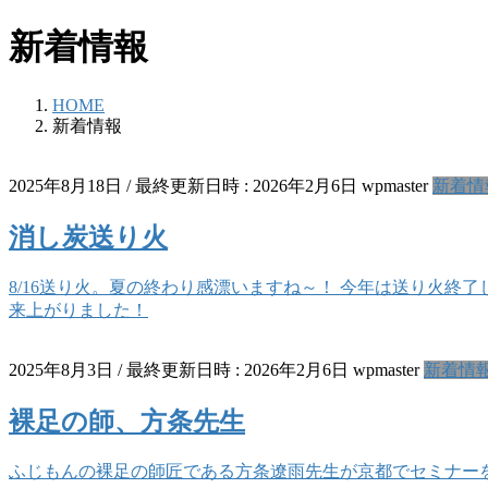
新着情報
HOME
新着情報
2025年8月18日
/ 最終更新日時 :
2026年2月6日
wpmaster
新着情
消し炭送り火
8/16送り火。夏の終わり感漂いますね～！ 今年は送り火終
来上がりました！
2025年8月3日
/ 最終更新日時 :
2026年2月6日
wpmaster
新着情
裸足の師、方条先生
ふじもんの裸足の師匠である方条遼雨先生が京都でセミナー