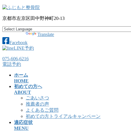
コ
ナ
ン
ビ
京都市左京区田中野神町20-13
テ
ゲ
ン
ー
ツ
シ
Powered by
Translate
へ
ョ
Facebook
ス
ン
LINE予約
キ
に
ッ
移
075-606-6216
プ
動
電話予約
ホーム
HOME
初めての方へ
ABOUT
ごあいさつ
推薦者の声
よくあるご質問
初めての方トライアルキャンペーン
適応症状
MENU