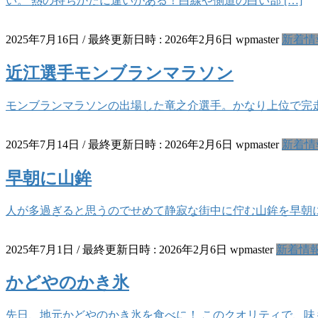
い。 熱の持ちかたに違いがある！白線や側道の白い部 […]
2025年7月16日
/ 最終更新日時 :
2026年2月6日
wpmaster
新着情
近江選手モンブランマラソン
モンブランマラソンの出場した竜之介選手。かなり上位で完走
2025年7月14日
/ 最終更新日時 :
2026年2月6日
wpmaster
新着情
早朝に山鉾
人が多過ぎると思うのでせめて静寂な街中に佇む山鉾を早朝
2025年7月1日
/ 最終更新日時 :
2026年2月6日
wpmaster
新着情
かどやのかき氷
先日、地元かどやのかき氷を食べに！ このクオリティで、味も