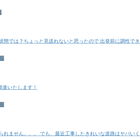
報
状態では？ちょっと見送れないと思ったので 出発前に調性で
報
も精進いたします！
報
られません。。。 でも、最近工事したきれいな道路はヤバいく