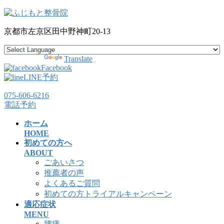
コ
ナ
ン
ビ
京都市左京区田中野神町20-13
テ
ゲ
ン
ー
ツ
シ
Powered by
Translate
へ
ョ
Facebook
ス
ン
LINE予約
キ
に
075-606-6216
ッ
移
電話予約
プ
動
ホーム
HOME
初めての方へ
ABOUT
ごあいさつ
推薦者の声
よくあるご質問
初めての方トライアルキャンペーン
適応症状
MENU
腰痛