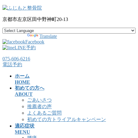
コ
ナ
ン
ビ
京都市左京区田中野神町20-13
テ
ゲ
ン
ー
ツ
シ
Powered by
Translate
へ
ョ
Facebook
ス
ン
LINE予約
キ
に
075-606-6216
ッ
移
電話予約
プ
動
ホーム
HOME
初めての方へ
ABOUT
ごあいさつ
推薦者の声
よくあるご質問
初めての方トライアルキャンペーン
適応症状
MENU
腰痛