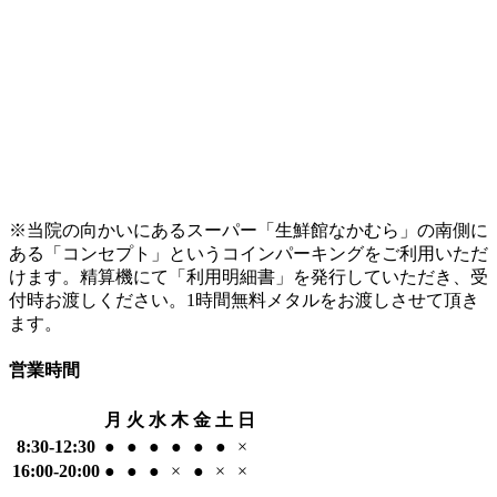
※当院の向かいにあるスーパー「生鮮館なかむら」の南側に
ある「コンセプト」というコインパーキングをご利用いただ
けます。精算機にて「利用明細書」を発行していただき、受
付時お渡しください。1時間無料メタルをお渡しさせて頂き
ます。
営業時間
月
火
水
木
金
土
日
8:30-12:30
●
●
●
●
●
●
×
16:00-20:00
●
●
●
×
●
×
×