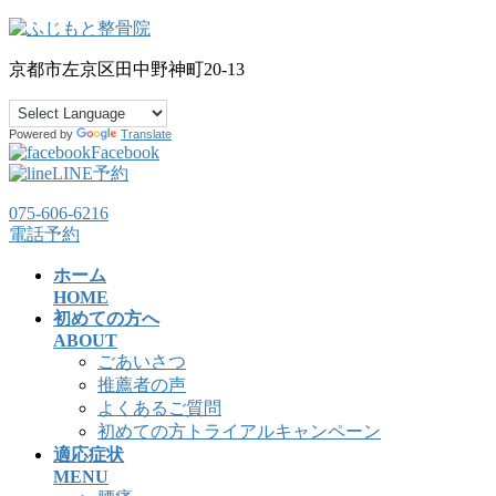
コ
ナ
ン
ビ
京都市左京区田中野神町20-13
テ
ゲ
ン
ー
ツ
シ
Powered by
Translate
へ
ョ
Facebook
ス
ン
LINE予約
キ
に
ッ
移
075-606-6216
電話予約
プ
動
ホーム
HOME
初めての方へ
ABOUT
ごあいさつ
推薦者の声
よくあるご質問
初めての方トライアルキャンペーン
適応症状
MENU