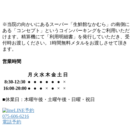
※当院の向かいにあるスーパー「生鮮館なかむら」の南側に
ある「コンセプト」というコインパーキングをご利用いただ
けます。精算機にて「利用明細書」を発行していただき、受
付時お渡しください。1時間無料メタルをお渡しさせて頂き
ます。
営業時間
月
火
水
木
金
土
日
8:30-12:30
●
●
●
●
●
●
×
16:00-20:00
●
●
●
×
●
×
×
■休業日：木曜午後・土曜午後・日曜・祝日
LINE予約
075-606-6216
電話予約