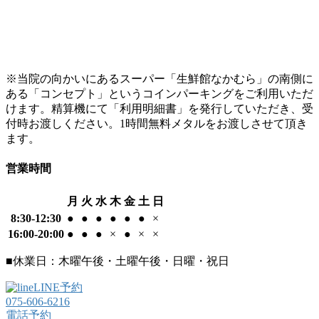
※当院の向かいにあるスーパー「生鮮館なかむら」の南側に
ある「コンセプト」というコインパーキングをご利用いただ
けます。精算機にて「利用明細書」を発行していただき、受
付時お渡しください。1時間無料メタルをお渡しさせて頂き
ます。
営業時間
月
火
水
木
金
土
日
8:30-12:30
●
●
●
●
●
●
×
16:00-20:00
●
●
●
×
●
×
×
■休業日：木曜午後・土曜午後・日曜・祝日
LINE予約
075-606-6216
電話予約