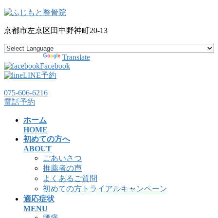
コ
ナ
ン
ビ
京都市左京区田中野神町20-13
テ
ゲ
ン
ー
ツ
シ
Powered by
Translate
へ
ョ
Facebook
ス
ン
LINE予約
キ
に
075-606-6216
ッ
移
電話予約
プ
動
ホーム
HOME
初めての方へ
ABOUT
ごあいさつ
推薦者の声
よくあるご質問
初めての方トライアルキャンペーン
適応症状
MENU
腰痛