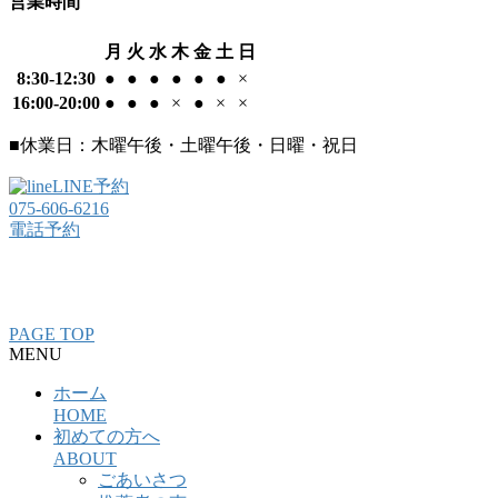
営業時間
月
火
水
木
金
土
日
8:30-12:30
●
●
●
●
●
●
×
16:00-20:00
●
●
●
×
●
×
×
■休業日：木曜午後・土曜午後・日曜・祝日
LINE予約
075-606-6216
電話予約
整骨院・接骨院・整体院・治療院のホームページ制作はクリ
ニックエール
PAGE TOP
MENU
ホーム
HOME
初めての方へ
ABOUT
ごあいさつ