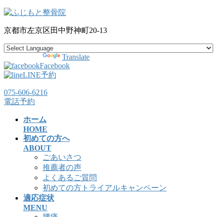
コ
ナ
ン
ビ
京都市左京区田中野神町20-13
テ
ゲ
ン
ー
ツ
シ
Powered by
Translate
へ
ョ
Facebook
ス
ン
LINE予約
キ
に
075-606-6216
ッ
移
電話予約
プ
動
ホーム
HOME
初めての方へ
ABOUT
ごあいさつ
推薦者の声
よくあるご質問
初めての方トライアルキャンペーン
適応症状
MENU
腰痛